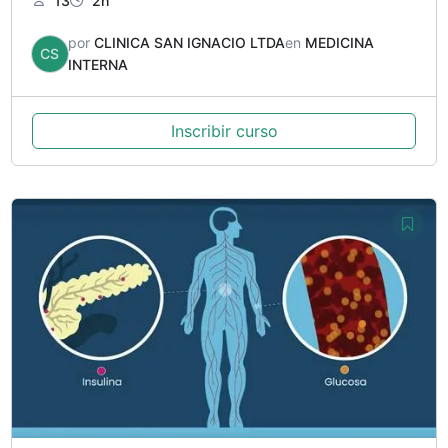
13
2h
por
CLINICA SAN IGNACIO LTDA
en
MEDICINA
CS
INTERNA
Inscribir curso